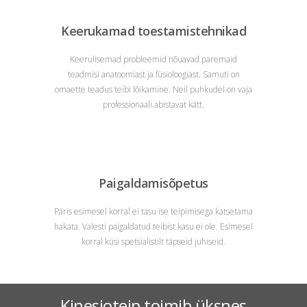
Keerukamad toestamistehnikad
Keerulisemad probleemid nõuavad paremaid
teadmisi anatoomiast ja füsioloogiast. Samuti on
omaette teadus teibi lõikamine. Neil puhkudel on vaja
professionaali abistavat kätt.
Paigaldamisõpetus
Päris esimesel korral ei tasu ise teipimisega katsetama
hakata. Valesti paigaldatud teibist kasu ei ole. Esimesel
korral küsi spetsialistilt täpseid juhiseid.
Kinesioteip toimib üksnes