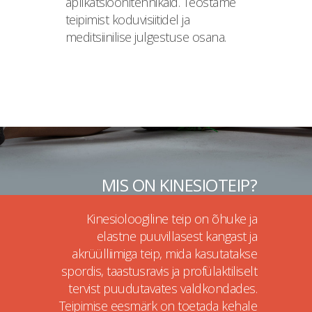
aplikatsioonitehnikaid. Teostame
teipimist koduvisiitidel ja
meditsiinilise julgestuse osana.
MIS ON KINESIOTEIP?
Kinesioloogiline teip on õhuke ja
elastne puuvillasest kangast ja
akrüülliimiga teip, mida kasutatakse
spordis, taastusravis ja profülaktiliselt
tervist puudutavates valdkondades.
Teipimise eesmärk on toetada kehale