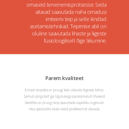
omaseid tervenemisprotsesse. Seda
aitavad saavutada naha omadusi
imiteeriv teip ja selle kindlad
asetamistehnikad. Teipimise abil on
oluline saavutada lihaste ja liigeste
füsioloogiliselt õige liikumine.
Parem kvaliteet
Ennast teipides ei pruugi käsi ulatuda õigesse kohta.
Samuti pingutad iga liigutusega paratamatult lihaseid.
Seetõttu ei pruugi teip saavutada vajalikku tugevust.
Hea spetsialist aitab need probleemid ületada.